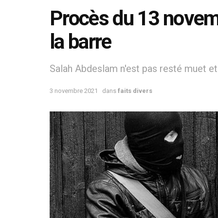
Procès du 13 novem
la barre
Salah Abdeslam n'est pas resté muet et
3 novembre 2021
dans
faits divers