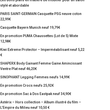
Les bons plans en matière de mobilier pour un salon
stylé et abordable
PARIS SAINT-GERMAIN Casquette PSG neuve coton
22,99€
Casquette Bayern Munich neuf 19,79€
En promotion PUMA Chaussettes (Lot de 5) Mixte
12,98€
Kiwi Extreme Protector – Imperméabilisant neuf 5,22
€
SHAPERX Body Gainant Femme Gaine Amincissant
Ventre Plat neuf 46,20€
SINOPHANT Legging Femmes neufs 14,99€
En promotion Crocs neufs 25,92€
En promotion Sac à Dos Eastpak neuf 34,90€
Astérix – Hors collection – Album illustré du film –
L’Empire du Milieu neuf 10,50 €