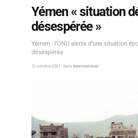
Yémen « situation d
désespérée »
Yémen : l'ONU alerte d'une situation ép
désespérée
12 octobre 2021
dans
international