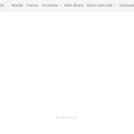
026
Monde
France
Occitanie
Faits divers
Dans votre ville
Toulous
Publicité