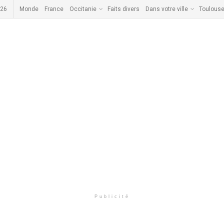
026
Monde
France
Occitanie
Faits divers
Dans votre ville
Toulous
Publicité