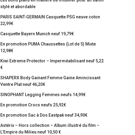
Les bons plans en matière de mobilier pour un salon
stylé et abordable
PARIS SAINT-GERMAIN Casquette PSG neuve coton
22,99€
Casquette Bayern Munich neuf 19,79€
En promotion PUMA Chaussettes (Lot de 5) Mixte
12,98€
Kiwi Extreme Protector – Imperméabilisant neuf 5,22
€
SHAPERX Body Gainant Femme Gaine Amincissant
Ventre Plat neuf 46,20€
SINOPHANT Legging Femmes neufs 14,99€
En promotion Crocs neufs 25,92€
En promotion Sac à Dos Eastpak neuf 34,90€
Astérix – Hors collection – Album illustré du film –
L’Empire du Milieu neuf 10,50 €