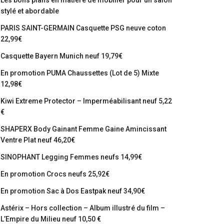
Les bons plans en matière de mobilier pour un salon
stylé et abordable
PARIS SAINT-GERMAIN Casquette PSG neuve coton
22,99€
Casquette Bayern Munich neuf 19,79€
En promotion PUMA Chaussettes (Lot de 5) Mixte
12,98€
Kiwi Extreme Protector – Imperméabilisant neuf 5,22
€
SHAPERX Body Gainant Femme Gaine Amincissant
Ventre Plat neuf 46,20€
SINOPHANT Legging Femmes neufs 14,99€
En promotion Crocs neufs 25,92€
En promotion Sac à Dos Eastpak neuf 34,90€
Astérix – Hors collection – Album illustré du film –
L’Empire du Milieu neuf 10,50 €