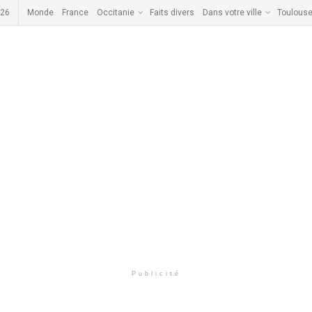
026
Monde
France
Occitanie
Faits divers
Dans votre ville
Toulous
Publicité