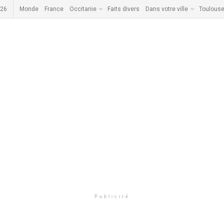
026
Monde
France
Occitanie
Faits divers
Dans votre ville
Toulous
Publicité