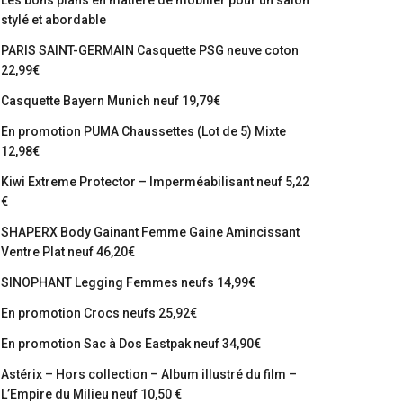
Les bons plans en matière de mobilier pour un salon
stylé et abordable
PARIS SAINT-GERMAIN Casquette PSG neuve coton
22,99€
Casquette Bayern Munich neuf 19,79€
En promotion PUMA Chaussettes (Lot de 5) Mixte
12,98€
Kiwi Extreme Protector – Imperméabilisant neuf 5,22
€
SHAPERX Body Gainant Femme Gaine Amincissant
Ventre Plat neuf 46,20€
SINOPHANT Legging Femmes neufs 14,99€
En promotion Crocs neufs 25,92€
En promotion Sac à Dos Eastpak neuf 34,90€
Astérix – Hors collection – Album illustré du film –
L’Empire du Milieu neuf 10,50 €