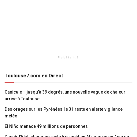
Publicité
Toulouse7.com en Direct
Canicule – jusqu’à 39 degrés, une nouvelle vague de chaleur
arrive à Toulouse
Des orages sur les Pyrénées, le 31 reste en alerte vigilance
météo
El Niño menace 49 millions de personnes
Daech, l’Etat Islamique reste très actif en Afrique ou en Asie du