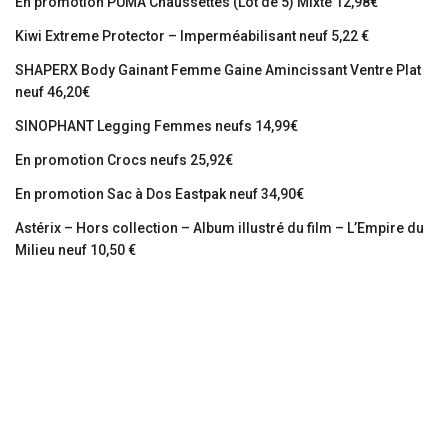
En promotion PUMA Chaussettes (Lot de 5) Mixte 12,98€
Kiwi Extreme Protector – Imperméabilisant neuf 5,22 €
SHAPERX Body Gainant Femme Gaine Amincissant Ventre Plat
neuf 46,20€
SINOPHANT Legging Femmes neufs 14,99€
En promotion Crocs neufs 25,92€
En promotion Sac à Dos Eastpak neuf 34,90€
Astérix – Hors collection – Album illustré du film – L’Empire du
Milieu neuf 10,50 €