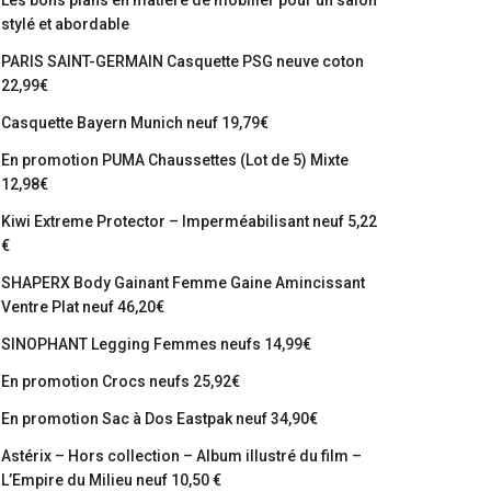
Les bons plans en matière de mobilier pour un salon
stylé et abordable
PARIS SAINT-GERMAIN Casquette PSG neuve coton
22,99€
Casquette Bayern Munich neuf 19,79€
En promotion PUMA Chaussettes (Lot de 5) Mixte
12,98€
Kiwi Extreme Protector – Imperméabilisant neuf 5,22
€
SHAPERX Body Gainant Femme Gaine Amincissant
Ventre Plat neuf 46,20€
SINOPHANT Legging Femmes neufs 14,99€
En promotion Crocs neufs 25,92€
En promotion Sac à Dos Eastpak neuf 34,90€
Astérix – Hors collection – Album illustré du film –
L’Empire du Milieu neuf 10,50 €