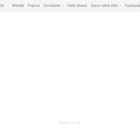
026
Monde
France
Occitanie
Faits divers
Dans votre ville
Toulous
Publicité