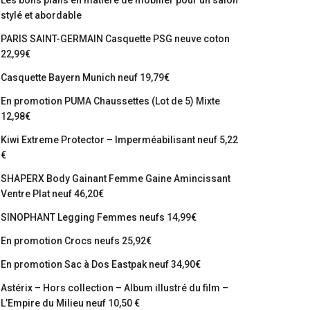
Les bons plans en matière de mobilier pour un salon
stylé et abordable
PARIS SAINT-GERMAIN Casquette PSG neuve coton
22,99€
Casquette Bayern Munich neuf 19,79€
En promotion PUMA Chaussettes (Lot de 5) Mixte
12,98€
Kiwi Extreme Protector – Imperméabilisant neuf 5,22
€
SHAPERX Body Gainant Femme Gaine Amincissant
Ventre Plat neuf 46,20€
SINOPHANT Legging Femmes neufs 14,99€
En promotion Crocs neufs 25,92€
En promotion Sac à Dos Eastpak neuf 34,90€
Astérix – Hors collection – Album illustré du film –
L’Empire du Milieu neuf 10,50 €