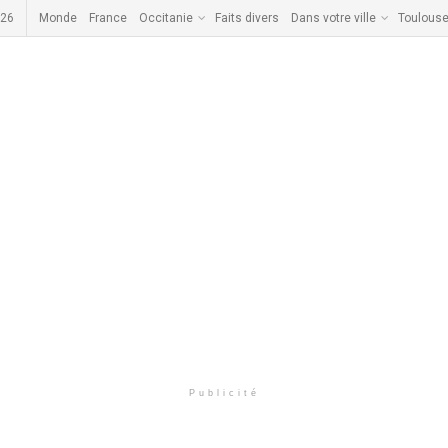
026
Monde
France
Occitanie
Faits divers
Dans votre ville
Toulous
Publicité