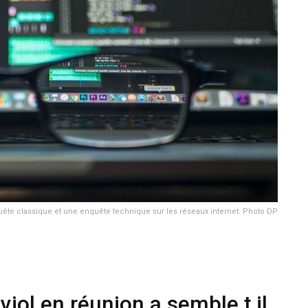
ête classique et une enquête technique sur les réseaux internet. Photo DP
iol en réunion a semble t il,