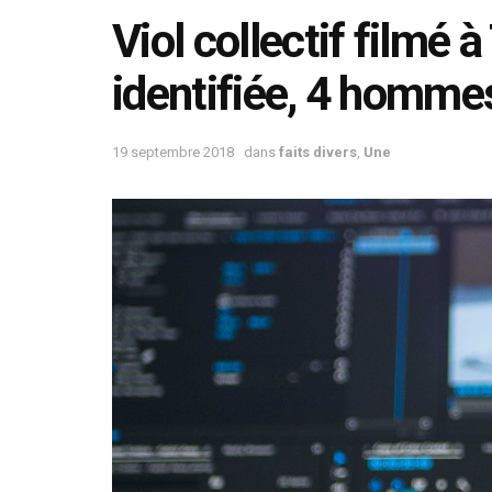
Viol collectif filmé 
identifiée, 4 homme
19 septembre 2018
dans
faits divers
,
Une