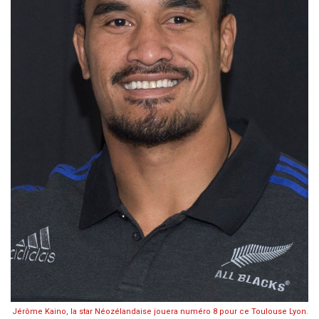
Jérôme Kaino, la star Néozélandaise jouera numéro 8 pour ce Toulouse Lyon.