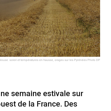
louse. soleil et températures en hausse, orages sur les Pyrénées Photo DP
ne semaine estivale sur
ouest de la France. Des