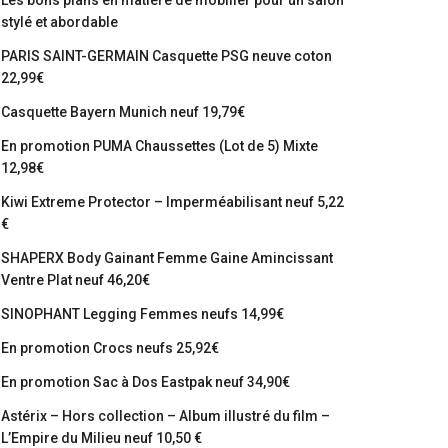
Les bons plans en matière de mobilier pour un salon
stylé et abordable
PARIS SAINT-GERMAIN Casquette PSG neuve coton
22,99€
Casquette Bayern Munich neuf 19,79€
En promotion PUMA Chaussettes (Lot de 5) Mixte
12,98€
Kiwi Extreme Protector – Imperméabilisant neuf 5,22
€
SHAPERX Body Gainant Femme Gaine Amincissant
Ventre Plat neuf 46,20€
SINOPHANT Legging Femmes neufs 14,99€
En promotion Crocs neufs 25,92€
En promotion Sac à Dos Eastpak neuf 34,90€
Astérix – Hors collection – Album illustré du film –
L’Empire du Milieu neuf 10,50 €