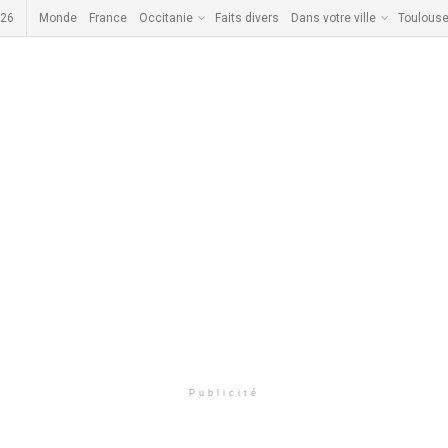
026
Monde
France
Occitanie
Faits divers
Dans votre ville
Toulous
Publicité