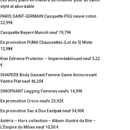
Les bons plans en matière de mobilier pour un salon
stylé et abordable
PARIS SAINT-GERMAIN Casquette PSG neuve coton
22,99€
Casquette Bayern Munich neuf 19,79€
En promotion PUMA Chaussettes (Lot de 5) Mixte
12,98€
Kiwi Extreme Protector – Imperméabilisant neuf 5,22
€
SHAPERX Body Gainant Femme Gaine Amincissant
Ventre Plat neuf 46,20€
SINOPHANT Legging Femmes neufs 14,99€
En promotion Crocs neufs 25,92€
En promotion Sac à Dos Eastpak neuf 34,90€
Astérix – Hors collection – Album illustré du film –
L’Empire du Milieu neuf 10,50 €