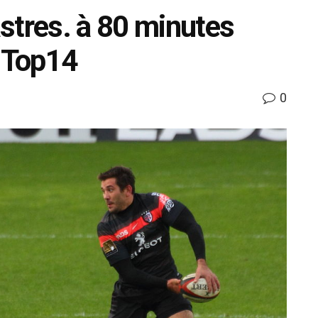
stres. à 80 minutes
e Top14
0