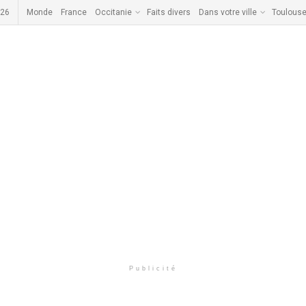
026
Monde
France
Occitanie
Faits divers
Dans votre ville
Toulous
Publicité