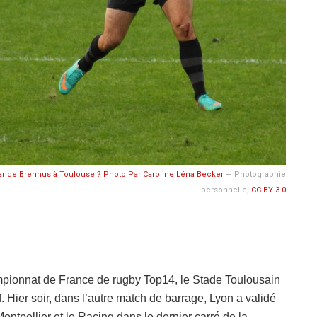
clier de Brennus à Toulouse ? Photo Par
Caroline Léna Becker
—
Photographie
personnelle
,
CC BY 3.0
pionnat de France de rugby Top14, le Stade Toulousain
. Hier soir, dans l’autre match de barrage, Lyon a validé
Montpellier et le Racing dans le dernier carré de la