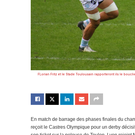
FLorian Fritz et le Stade Toulousain rapporteront ils le bou
En match de barrage des phases finales du cham
reçoit le Castres Olympique pour un derby décisif
son ticket sur la pelouse de Toulon. Lyon rejoint 