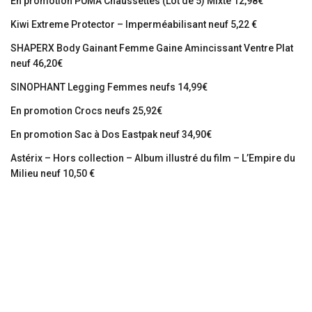
En promotion PUMA Chaussettes (Lot de 5) Mixte 12,98€
Kiwi Extreme Protector – Imperméabilisant neuf 5,22 €
SHAPERX Body Gainant Femme Gaine Amincissant Ventre Plat
neuf 46,20€
SINOPHANT Legging Femmes neufs 14,99€
En promotion Crocs neufs 25,92€
En promotion Sac à Dos Eastpak neuf 34,90€
Astérix – Hors collection – Album illustré du film – L’Empire du
Milieu neuf 10,50 €