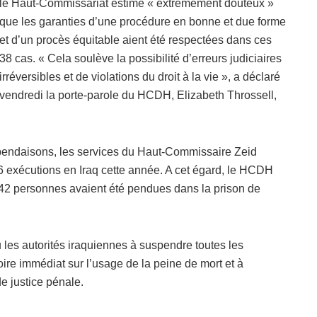
le Haut-Commissariat estime « extrêmement douteux »
que les garanties d’une procédure en bonne et due forme
et d’un procès équitable aient été respectées dans ces
38 cas. « Cela soulève la possibilité d’erreurs judiciaires
irréversibles et de violations du droit à la vie », a déclaré
vendredi la porte-parole du HCDH, Elizabeth Throssell,
 pendaisons, les services du Haut-Commissaire Zeid
6 exécutions en Iraq cette année. A cet égard, le HCDH
42 personnes avaient été pendues dans la prison de
 les autorités iraquiennes à suspendre toutes les
oire immédiat sur l’usage de la peine de mort et à
e justice pénale.