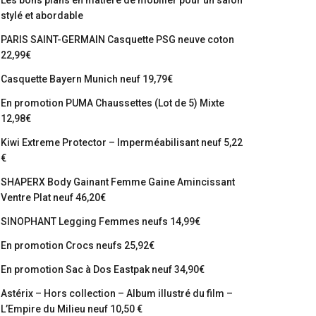
Les bons plans en matière de mobilier pour un salon
stylé et abordable
PARIS SAINT-GERMAIN Casquette PSG neuve coton
22,99€
Casquette Bayern Munich neuf 19,79€
En promotion PUMA Chaussettes (Lot de 5) Mixte
12,98€
Kiwi Extreme Protector – Imperméabilisant neuf 5,22
€
SHAPERX Body Gainant Femme Gaine Amincissant
Ventre Plat neuf 46,20€
SINOPHANT Legging Femmes neufs 14,99€
En promotion Crocs neufs 25,92€
En promotion Sac à Dos Eastpak neuf 34,90€
Astérix – Hors collection – Album illustré du film –
L’Empire du Milieu neuf 10,50 €