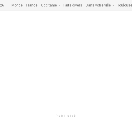
026
Monde
France
Occitanie
Faits divers
Dans votre ville
Toulous
Publicité