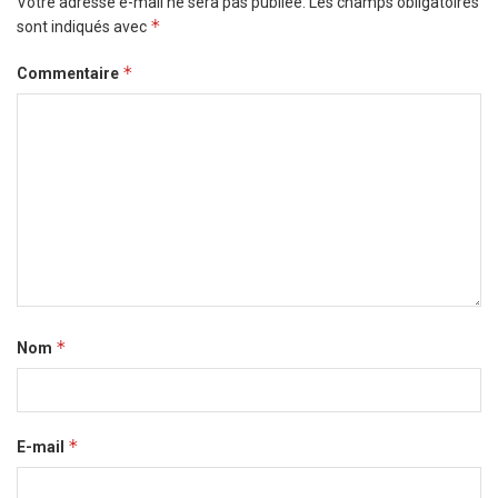
Votre adresse e-mail ne sera pas publiée.
Les champs obligatoires
*
sont indiqués avec
*
Commentaire
*
Nom
*
E-mail