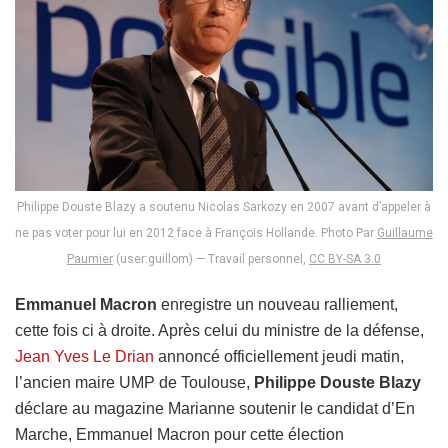
Philippe Douste Blazy a soutenu Nicolas Sarkozy en 2007 avant d’appeler à
ne pas voter pour lui en 2012 face à François Hollande. Photo Par
Guillaume
Paumier
(user:guillom) —
Travail personnel
,
CC BY-SA 3.0
Emmanuel Macron
enregistre un nouveau ralliement,
cette fois ci à droite. Après celui du ministre de la défense,
Jean Yves Le Drian
annoncé officiellement jeudi matin,
l’ancien maire UMP de Toulouse,
Philippe Douste Blazy
déclare au magazine Marianne soutenir le candidat d’En
Marche, Emmanuel Macron pour cette élection