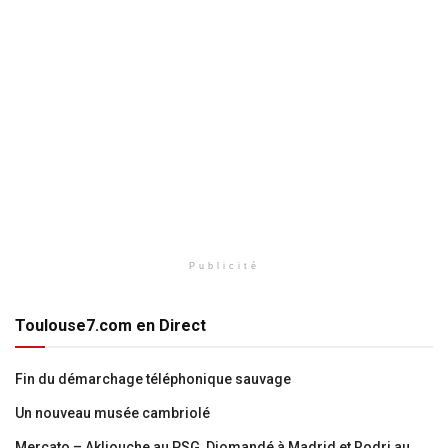
Publicité
Toulouse7.com en Direct
Fin du démarchage téléphonique sauvage
Un nouveau musée cambriolé
Mercato – Akliouche au PSG, Diomandé à Madrid et Rodri au