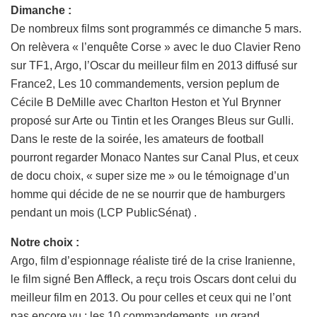
Dimanche :
De nombreux films sont programmés ce dimanche 5 mars.
On relèvera « l’enquête Corse » avec le duo Clavier Reno
sur TF1, Argo, l’Oscar du meilleur film en 2013 diffusé sur
France2, Les 10 commandements, version peplum de
Cécile B DeMille avec Charlton Heston et Yul Brynner
proposé sur Arte ou Tintin et les Oranges Bleus sur Gulli.
Dans le reste de la soirée, les amateurs de football
pourront regarder Monaco Nantes sur Canal Plus, et ceux
de docu choix, « super size me » ou le témoignage d’un
homme qui décide de ne se nourrir que de hamburgers
pendant un mois (LCP PublicSénat) .
Notre choix :
Argo, film d’espionnage réaliste tiré de la crise Iranienne,
le film signé Ben Affleck, a reçu trois Oscars dont celui du
meilleur film en 2013. Ou pour celles et ceux qui ne l’ont
pas encore vu : les 10 commandements, un grand