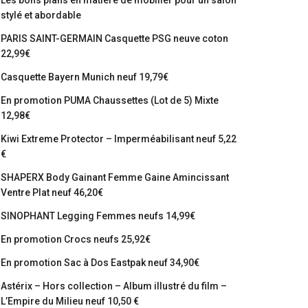
Les bons plans en matière de mobilier pour un salon
stylé et abordable
PARIS SAINT-GERMAIN Casquette PSG neuve coton
22,99€
Casquette Bayern Munich neuf 19,79€
En promotion PUMA Chaussettes (Lot de 5) Mixte
12,98€
Kiwi Extreme Protector – Imperméabilisant neuf 5,22
€
SHAPERX Body Gainant Femme Gaine Amincissant
Ventre Plat neuf 46,20€
SINOPHANT Legging Femmes neufs 14,99€
En promotion Crocs neufs 25,92€
En promotion Sac à Dos Eastpak neuf 34,90€
Astérix – Hors collection – Album illustré du film –
L’Empire du Milieu neuf 10,50 €