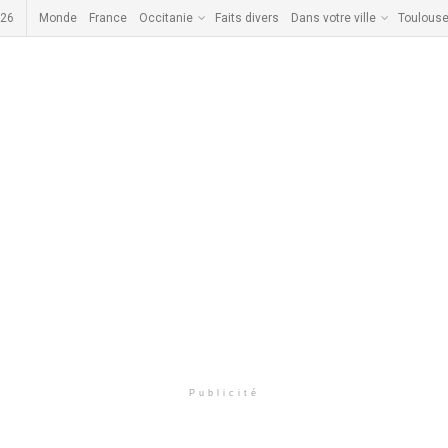
026
Monde
France
Occitanie
Faits divers
Dans votre ville
Toulous
Publicité