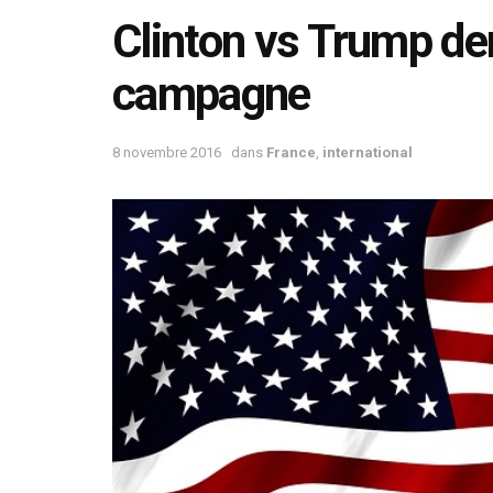
Clinton vs Trump de
campagne
8 novembre 2016
dans
France
,
international