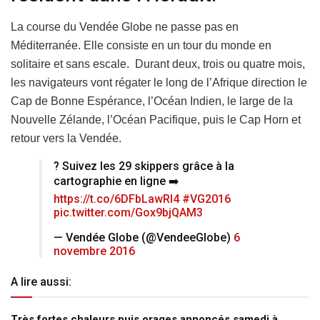
La course du Vendée Globe ne passe pas en
Méditerranée. Elle consiste en un tour du monde en
solitaire et sans escale. Durant deux, trois ou quatre mois,
les navigateurs vont régater le long de l’Afrique direction le
Cap de Bonne Espérance, l’Océan Indien, le large de la
Nouvelle Zélande, l’Océan Pacifique, puis le Cap Horn et
retour vers la Vendée.
? Suivez les 29 skippers grâce à la
cartographie en ligne ➡️
https://t.co/6DFbLawRl4
#VG2016
pic.twitter.com/Gox9bjQAM3
— Vendée Globe (@VendeeGlobe)
6
novembre 2016
A lire aussi:
Très fortes chaleurs puis orages annoncés samedi à