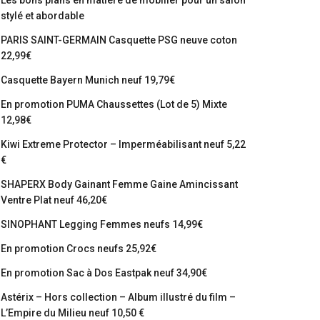
Les bons plans en matière de mobilier pour un salon
stylé et abordable
PARIS SAINT-GERMAIN Casquette PSG neuve coton
22,99€
Casquette Bayern Munich neuf 19,79€
En promotion PUMA Chaussettes (Lot de 5) Mixte
12,98€
Kiwi Extreme Protector – Imperméabilisant neuf 5,22
€
SHAPERX Body Gainant Femme Gaine Amincissant
Ventre Plat neuf 46,20€
SINOPHANT Legging Femmes neufs 14,99€
En promotion Crocs neufs 25,92€
En promotion Sac à Dos Eastpak neuf 34,90€
Astérix – Hors collection – Album illustré du film –
L’Empire du Milieu neuf 10,50 €