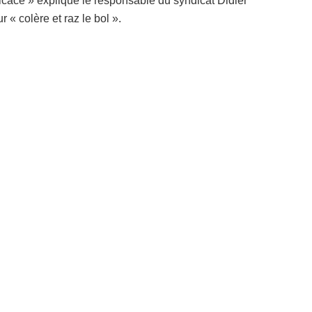
fficace » explique le responsable du syndicat Didier
 « colère et raz le bol ».