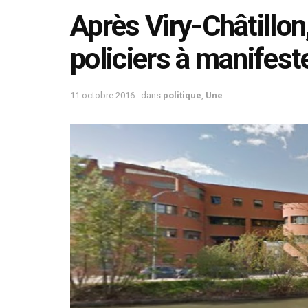
Après Viry-Châtillon
policiers à manifest
11 octobre 2016
dans
politique
,
Une