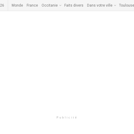
026
Monde
France
Occitanie
Faits divers
Dans votre ville
Toulous
Publicité