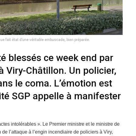
que fait état d’une véritable embuscade, bien préparée.
été blessés ce week end par
 Viry-Châtillon. Un policier,
ans le coma. L’émotion est
nité SGP appelle à manifester
es intolérables ». Le Premier ministre et le ministre de
de l’attaque à l’engin incendiaire de policiers à Viry,