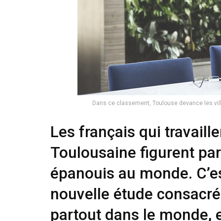
Dans ce classement, Toulouse devance les vill
Les français qui travaill
Toulousaine figurent par
épanouis au monde. C’es
nouvelle étude consacrée 
partout dans le monde, e