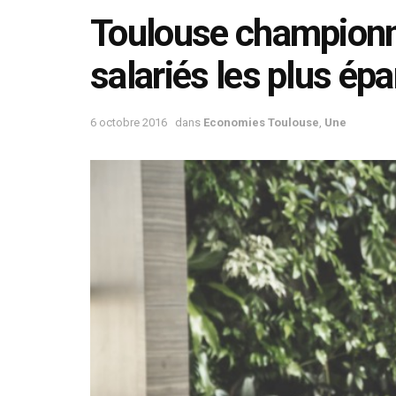
Toulouse champion
salariés les plus épa
6 octobre 2016
dans
Economies Toulouse
,
Une