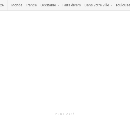
026
Monde
France
Occitanie
Faits divers
Dans votre ville
Toulous
Publicité