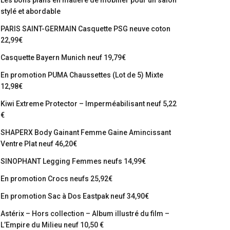
Les bons plans en matière de mobilier pour un salon
stylé et abordable
PARIS SAINT-GERMAIN Casquette PSG neuve coton
22,99€
Casquette Bayern Munich neuf 19,79€
En promotion PUMA Chaussettes (Lot de 5) Mixte
12,98€
Kiwi Extreme Protector – Imperméabilisant neuf 5,22
€
SHAPERX Body Gainant Femme Gaine Amincissant
Ventre Plat neuf 46,20€
SINOPHANT Legging Femmes neufs 14,99€
En promotion Crocs neufs 25,92€
En promotion Sac à Dos Eastpak neuf 34,90€
Astérix – Hors collection – Album illustré du film –
L’Empire du Milieu neuf 10,50 €