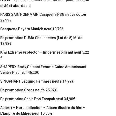
Les bons plans en matière de mobilier pour un salon
stylé et abordable
PARIS SAINT-GERMAIN Casquette PSG neuve coton
22,99€
Casquette Bayern Munich neuf 19,79€
En promotion PUMA Chaussettes (Lot de 5) Mixte
12,98€
Kiwi Extreme Protector – Imperméabilisant neuf 5,22
€
SHAPERX Body Gainant Femme Gaine Amincissant
Ventre Plat neuf 46,20€
SINOPHANT Legging Femmes neufs 14,99€
En promotion Crocs neufs 25,92€
En promotion Sac à Dos Eastpak neuf 34,90€
Astérix – Hors collection – Album illustré du film –
L’Empire du Milieu neuf 10,50 €