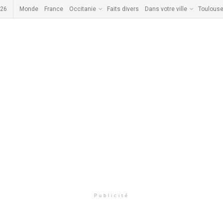
026
Monde
France
Occitanie
Faits divers
Dans votre ville
Toulous
Publicité