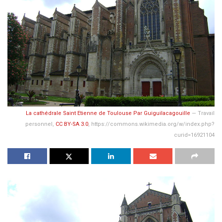
La cathédrale Saint Etienne de Toulouse Par
Guiguilacagouille
—
Travail
personnel
,
CC BY-SA 3.0
, https://commons.wikimedia.org/w/index.php?
curid=16921104