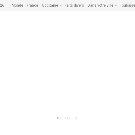
026
Monde
France
Occitanie
Faits divers
Dans votre ville
Toulous
Publicité