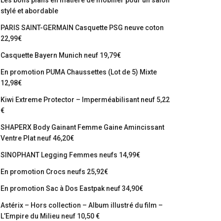
Les bons plans en matière de mobilier pour un salon
stylé et abordable
PARIS SAINT-GERMAIN Casquette PSG neuve coton
22,99€
Casquette Bayern Munich neuf 19,79€
En promotion PUMA Chaussettes (Lot de 5) Mixte
12,98€
Kiwi Extreme Protector – Imperméabilisant neuf 5,22
€
SHAPERX Body Gainant Femme Gaine Amincissant
Ventre Plat neuf 46,20€
SINOPHANT Legging Femmes neufs 14,99€
En promotion Crocs neufs 25,92€
En promotion Sac à Dos Eastpak neuf 34,90€
Astérix – Hors collection – Album illustré du film –
L’Empire du Milieu neuf 10,50 €