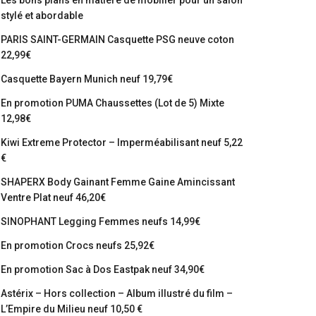
Les bons plans en matière de mobilier pour un salon
stylé et abordable
PARIS SAINT-GERMAIN Casquette PSG neuve coton
22,99€
Casquette Bayern Munich neuf 19,79€
En promotion PUMA Chaussettes (Lot de 5) Mixte
12,98€
Kiwi Extreme Protector – Imperméabilisant neuf 5,22
€
SHAPERX Body Gainant Femme Gaine Amincissant
Ventre Plat neuf 46,20€
SINOPHANT Legging Femmes neufs 14,99€
En promotion Crocs neufs 25,92€
En promotion Sac à Dos Eastpak neuf 34,90€
Astérix – Hors collection – Album illustré du film –
L’Empire du Milieu neuf 10,50 €