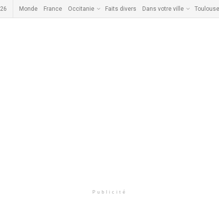
026
Monde
France
Occitanie
Faits divers
Dans votre ville
Toulous
Publicité