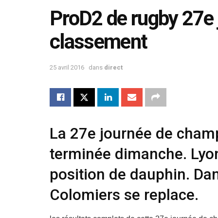
ProD2 de rugby 27e j
classement
25 avril 2016
dans
direct
La 27e journée de champ
terminée dimanche. Lyon
position de dauphin. Da
Colomiers se replace.