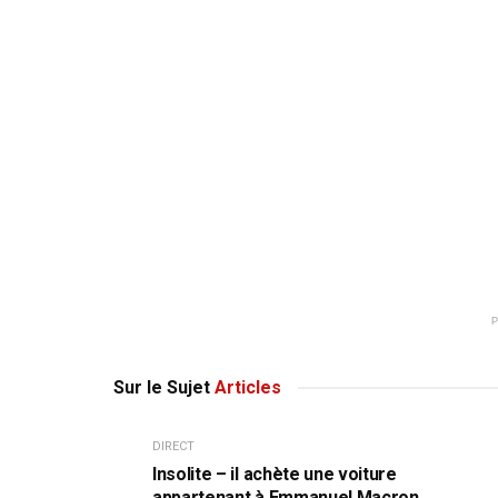
Sur le Sujet
Articles
DIRECT
Insolite – il achète une voiture
appartenant à Emmanuel Macron