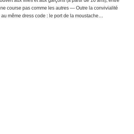
ouvert aux filles et aux garçons (à partir de 16 ans), entre
 une course pas comme les autres — Outre la convivialité
mis au même dress code : le port de la moustache…