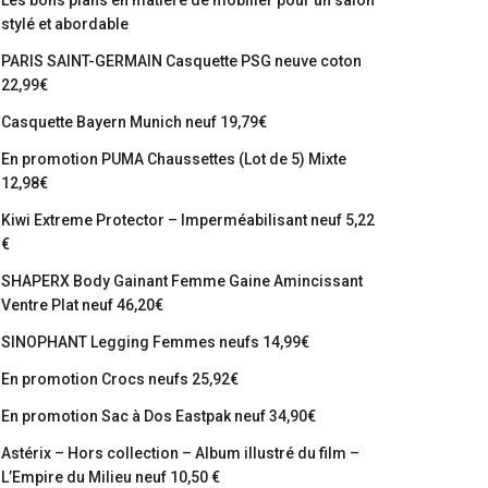
Les bons plans en matière de mobilier pour un salon
stylé et abordable
PARIS SAINT-GERMAIN Casquette PSG neuve coton
22,99€
Casquette Bayern Munich neuf 19,79€
En promotion PUMA Chaussettes (Lot de 5) Mixte
12,98€
Kiwi Extreme Protector – Imperméabilisant neuf 5,22
€
SHAPERX Body Gainant Femme Gaine Amincissant
Ventre Plat neuf 46,20€
SINOPHANT Legging Femmes neufs 14,99€
En promotion Crocs neufs 25,92€
En promotion Sac à Dos Eastpak neuf 34,90€
Astérix – Hors collection – Album illustré du film –
L’Empire du Milieu neuf 10,50 €