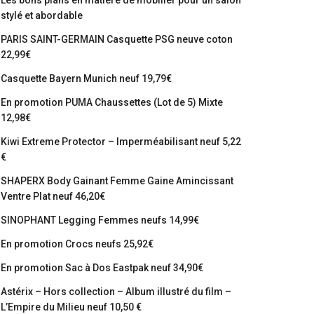
Les bons plans en matière de mobilier pour un salon
stylé et abordable
PARIS SAINT-GERMAIN Casquette PSG neuve coton
22,99€
Casquette Bayern Munich neuf 19,79€
En promotion PUMA Chaussettes (Lot de 5) Mixte
12,98€
Kiwi Extreme Protector – Imperméabilisant neuf 5,22
€
SHAPERX Body Gainant Femme Gaine Amincissant
Ventre Plat neuf 46,20€
SINOPHANT Legging Femmes neufs 14,99€
En promotion Crocs neufs 25,92€
En promotion Sac à Dos Eastpak neuf 34,90€
Astérix – Hors collection – Album illustré du film –
L’Empire du Milieu neuf 10,50 €