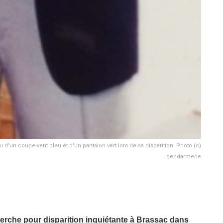
'un coupe-vent bleu et d'un pantalon vert lors de sa disparition. Photo (c)
gendarmerie
erche pour disparition inquiétante à Brassac dans