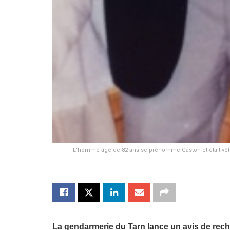
L'homme âgé de 82 ans se prénomme Gaston et était vêtu d
La gendarmerie du Tarn lance un avis de rech