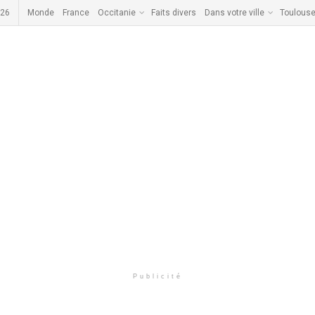
026
Monde
France
Occitanie
Faits divers
Dans votre ville
Toulous
Publicité