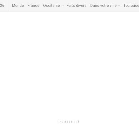
026
Monde
France
Occitanie
Faits divers
Dans votre ville
Toulous
Publicité