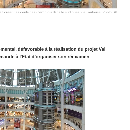
rait créer des centaines d'emplois dans le sud ouest de Toulouse. Photo DP
ental, défavorable à la réalisation du projet Val
ande à l’Etat d’organiser son réexamen.