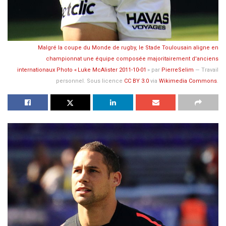
Malgré la coupe du Monde de rugby, le Stade Toulousain aligne en
championnat une équipe composée majoritairement d'anciens
internationaux Photo «
Luke McAlister 2011-10-01
» par
PierreSelim
—
Travail
personnel
. Sous licence
CC BY 3.0
via
Wikimedia Commons
.