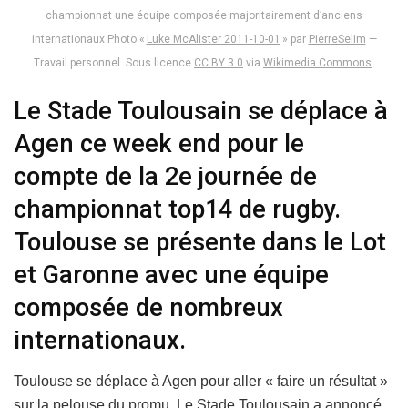
championnat une équipe composée majoritairement d’anciens
internationaux Photo «
Luke McAlister 2011-10-01
» par
PierreSelim
—
Travail personnel
. Sous licence
CC BY 3.0
via
Wikimedia Commons
.
Le Stade Toulousain se déplace à
Agen ce week end pour le
compte de la 2e journée de
championnat top14 de rugby.
Toulouse se présente dans le Lot
et Garonne avec une équipe
composée de nombreux
internationaux.
Toulouse se déplace à Agen pour aller « faire un résultat »
sur la pelouse du promu. Le Stade Toulousain a annoncé