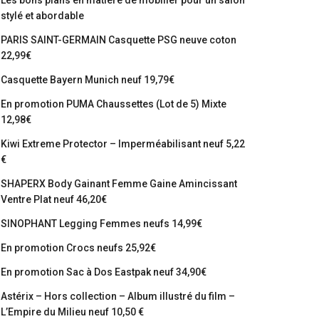
Les bons plans en matière de mobilier pour un salon
stylé et abordable
PARIS SAINT-GERMAIN Casquette PSG neuve coton
22,99€
Casquette Bayern Munich neuf 19,79€
En promotion PUMA Chaussettes (Lot de 5) Mixte
12,98€
Kiwi Extreme Protector – Imperméabilisant neuf 5,22
€
SHAPERX Body Gainant Femme Gaine Amincissant
Ventre Plat neuf 46,20€
SINOPHANT Legging Femmes neufs 14,99€
En promotion Crocs neufs 25,92€
En promotion Sac à Dos Eastpak neuf 34,90€
Astérix – Hors collection – Album illustré du film –
L’Empire du Milieu neuf 10,50 €