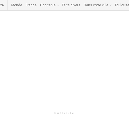
026
Monde
France
Occitanie
Faits divers
Dans votre ville
Toulous
Publicité