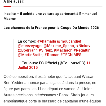
A lire aussi:
Insolite – il achète une voiture appartenant à Emmanuel
Macron
Les chances de la France pour la Coupe Du Monde 2026
La compo:
#Ahamada
@moubandjef
,
@steeveyago
,
@Maxime_Spano
,
#Ninkov
@BodiYann
#Sirieix
,
#Machach
#Regattin
@MartinBraith
,
#Roman
#TFCNIMES
— Toulouse FC Officiel (@ToulouseFC)
11
Juillet 2015
Côté composition, il est à noter que l’attaquant Wissam
Ben Yedder annoncé partant ça et là dans la presse, ne
figure pas parmi les 11 de départ ce samedi à l’Union.
Autres précisions intéréssantes : Pantxi Sireix joueurs
emblématique porte le brassard de capitaine d’une équipe