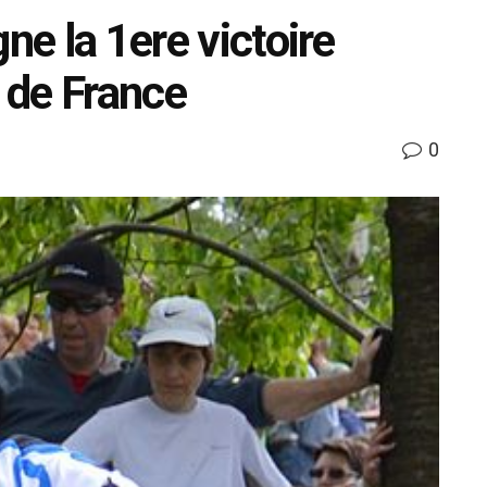
ne la 1ere victoire
r de France
0