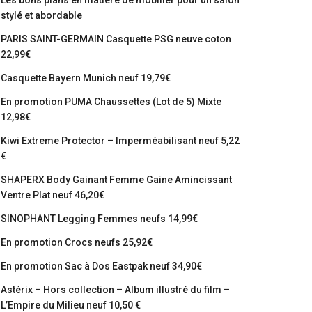
Les bons plans en matière de mobilier pour un salon
stylé et abordable
PARIS SAINT-GERMAIN Casquette PSG neuve coton
22,99€
Casquette Bayern Munich neuf 19,79€
En promotion PUMA Chaussettes (Lot de 5) Mixte
12,98€
Kiwi Extreme Protector – Imperméabilisant neuf 5,22
€
SHAPERX Body Gainant Femme Gaine Amincissant
Ventre Plat neuf 46,20€
SINOPHANT Legging Femmes neufs 14,99€
En promotion Crocs neufs 25,92€
En promotion Sac à Dos Eastpak neuf 34,90€
Astérix – Hors collection – Album illustré du film –
L’Empire du Milieu neuf 10,50 €