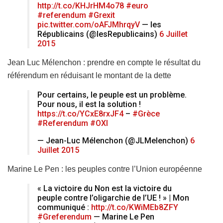
http://t.co/KHJrHM4o78
#euro
#referendum
#Grexit
pic.twitter.com/oAFJMhrqyV
— les
Républicains (@lesRepublicains)
6 Juillet
2015
Jean Luc Mélenchon : prendre en compte le résultat du
référendum en réduisant le montant de la dette
Pour certains, le peuple est un problème.
Pour nous, il est la solution !
https://t.co/YCxE8rxJF4
–
#Grèce
#Referendum
#OXI
— Jean-Luc Mélenchon (@JLMelenchon)
6
Juillet 2015
Marine Le Pen : les peuples contre l’Union européenne
« La victoire du Non est la victoire du
peuple contre l’oligarchie de l’UE ! » | Mon
communiqué :
http://t.co/KWiMEb8ZFY
#Greferendum
— Marine Le Pen