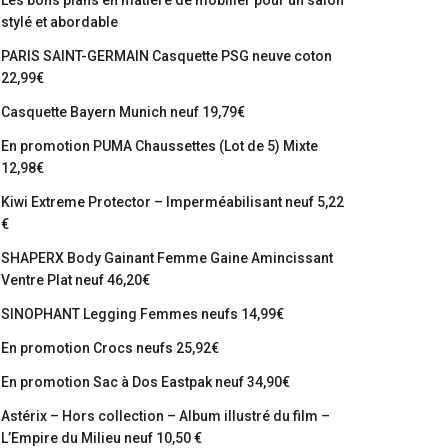
Les bons plans en matière de mobilier pour un salon
stylé et abordable
PARIS SAINT-GERMAIN Casquette PSG neuve coton
22,99€
Casquette Bayern Munich neuf 19,79€
En promotion PUMA Chaussettes (Lot de 5) Mixte
12,98€
Kiwi Extreme Protector – Imperméabilisant neuf 5,22
€
SHAPERX Body Gainant Femme Gaine Amincissant
Ventre Plat neuf 46,20€
SINOPHANT Legging Femmes neufs 14,99€
En promotion Crocs neufs 25,92€
En promotion Sac à Dos Eastpak neuf 34,90€
Astérix – Hors collection – Album illustré du film –
L’Empire du Milieu neuf 10,50 €