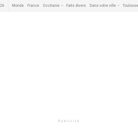
026
Monde
France
Occitanie
Faits divers
Dans votre ville
Toulous
Publicité