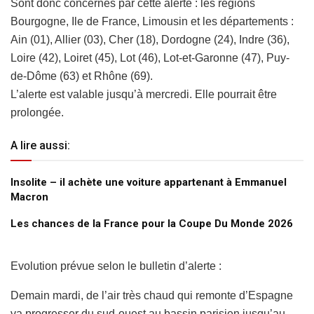
Sont donc concernés par cette alerte : les régions
Bourgogne, Ile de France, Limousin et les départements :
Ain (01), Allier (03), Cher (18), Dordogne (24), Indre (36),
Loire (42), Loiret (45), Lot (46), Lot-et-Garonne (47), Puy-
de-Dôme (63) et Rhône (69).
L’alerte est valable jusqu’à mercredi. Elle pourrait être
prolongée.
A lire aussi:
Insolite – il achète une voiture appartenant à Emmanuel
Macron
Les chances de la France pour la Coupe Du Monde 2026
Evolution prévue selon le bulletin d’alerte :
Demain mardi, de l’air très chaud qui remonte d’Espagne
va progresser du sud-ouest au bassin parisien jusqu’au