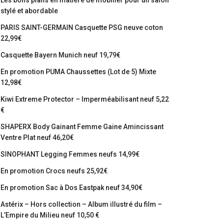
Les bons plans en matière de mobilier pour un salon
stylé et abordable
PARIS SAINT-GERMAIN Casquette PSG neuve coton
22,99€
Casquette Bayern Munich neuf 19,79€
En promotion PUMA Chaussettes (Lot de 5) Mixte
12,98€
Kiwi Extreme Protector – Imperméabilisant neuf 5,22
€
SHAPERX Body Gainant Femme Gaine Amincissant
Ventre Plat neuf 46,20€
SINOPHANT Legging Femmes neufs 14,99€
En promotion Crocs neufs 25,92€
En promotion Sac à Dos Eastpak neuf 34,90€
Astérix – Hors collection – Album illustré du film –
L’Empire du Milieu neuf 10,50 €