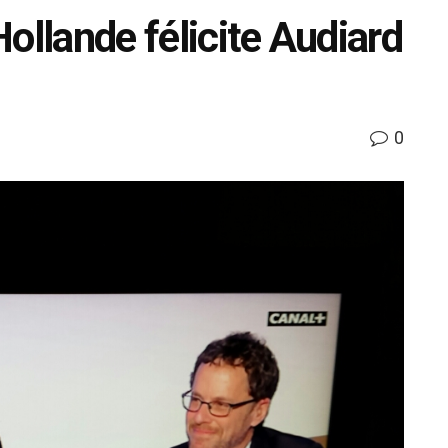
ollande félicite Audiard
0