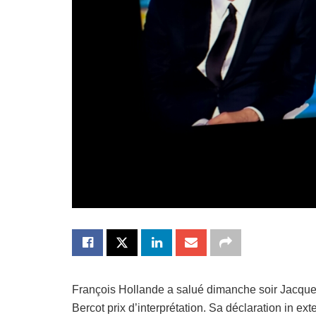
François Hollande a salué dimanche soir Jacque
Bercot prix d’interprétation. Sa déclaration in ext