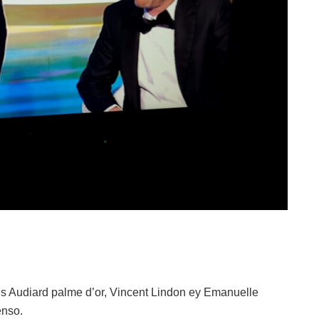
s Audiard palme d’or, Vincent Lindon ey Emanuelle
enso.