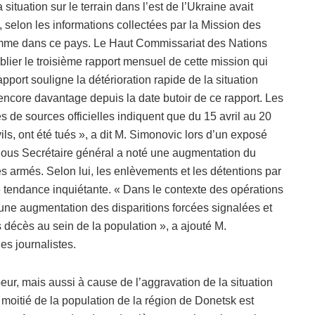
situation sur le terrain dans l’est de l’Ukraine avait
selon les informations collectées par la Mission des
homme dans ce pays. Le Haut Commissariat des Nations
ier le troisième rapport mensuel de cette mission qui
pport souligne la détérioration rapide de la situation
ée encore davantage depuis la date butoir de ce rapport. Les
s de sources officielles indiquent que du 15 avril au 20
vils, ont été tués », a dit M. Simonovic lors d’un exposé
Sous Secrétaire général a noté une augmentation du
 armés. Selon lui, les enlèvements et les détentions par
 tendance inquiétante. « Dans le contexte des opérations
 une augmentation des disparitions forcées signalées et
 décès au sein de la population », a ajouté M.
des journalistes.
peur, mais aussi à cause de l’aggravation de la situation
la moitié de la population de la région de Donetsk est