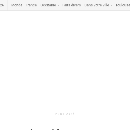
026
Monde
France
Occitanie
Faits divers
Dans votre ville
Toulous
Publicité