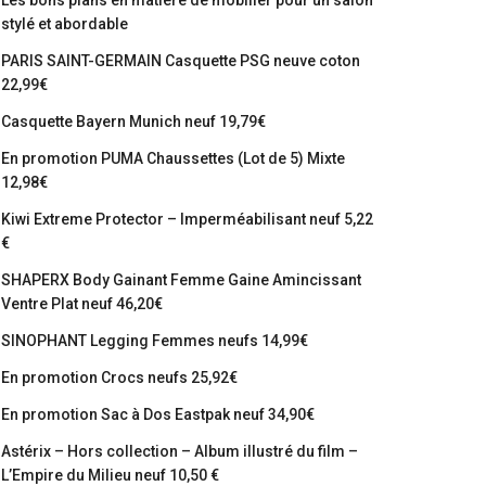
Les bons plans en matière de mobilier pour un salon
stylé et abordable
PARIS SAINT-GERMAIN Casquette PSG neuve coton
22,99€
Casquette Bayern Munich neuf 19,79€
En promotion PUMA Chaussettes (Lot de 5) Mixte
12,98€
Kiwi Extreme Protector – Imperméabilisant neuf 5,22
€
SHAPERX Body Gainant Femme Gaine Amincissant
Ventre Plat neuf 46,20€
SINOPHANT Legging Femmes neufs 14,99€
En promotion Crocs neufs 25,92€
En promotion Sac à Dos Eastpak neuf 34,90€
Astérix – Hors collection – Album illustré du film –
L’Empire du Milieu neuf 10,50 €