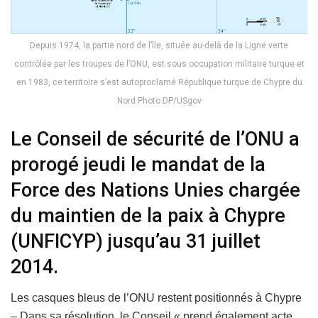
Depuis 1974, la partie nord de l’île, située au-delà de la Ligne verte
contrôlée par les troupes de l’ONU, est sous occupation militaire turque et
en 1983, ce territoire s’est autoproclamé République turque de Chypre du
Nord Photo DP/USgov
Le Conseil de sécurité de l’ONU a
prorogé jeudi le mandat de la
Force des Nations Unies chargée
du maintien de la paix à Chypre
(UNFICYP) jusqu’au 31 juillet
2014.
Les casques bleus de l’ONU restent positionnés à Chypre
– Dans sa résolution, le Conseil « prend également acte