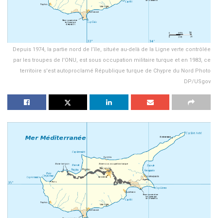
Depuis 1974, la partie nord de l’île, située au-delà de la Ligne verte contrôlée
par les troupes de l'ONU, est sous occupation militaire turque et en 1983, ce
territoire s'est autoproclamé République turque de Chypre du Nord Photo
DP/USgov