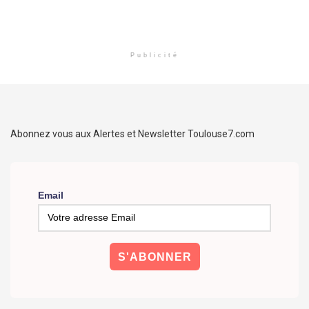
Publicité
Abonnez vous aux Alertes et Newsletter Toulouse7.com
Email