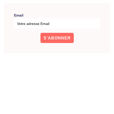
Email