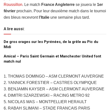
Roussillon
. Le match
France Angleterre
se jouera le
1er
février
prochain. Pour leur deuxième match dans le tournoi
des bleus recevront
l’Italie
une semaine plus tard.
A lire aussi:
De gros orages sur les Pyrénées, de la grêle au Pic du
Midi
Amical – Paris Saint Germain et Manchester United font
match nul
1. THOMAS DOMINGO – ASM CLERMONT AUVERGNE
2. YANNICK FORESTIER – CASTRES OLYMPIQUE
3. BENJAMIN KAYSER – ASM CLERMONT AUVERGNE
4. DIMITRI SZARZEWSKI – RACING METRO 92
5. NICOLAS MAS – MONTPELLIER HERAULT
6. RABAH SLIMANI – STADE FRANCAIS PARIS