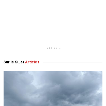
Publicité
Sur le Sujet
Articles