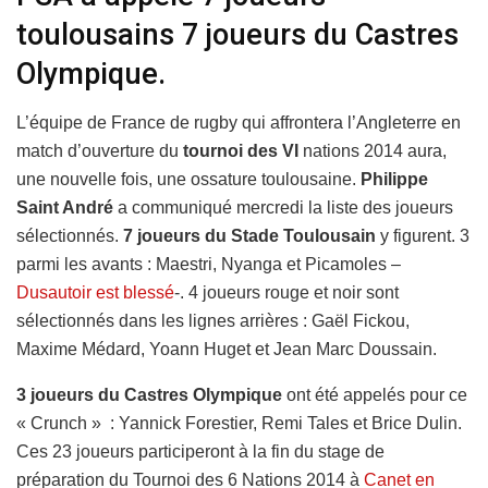
toulousains 7 joueurs du Castres
Olympique.
L’équipe de France de rugby qui affrontera l’Angleterre en
match d’ouverture du
tournoi des VI
nations 2014 aura,
une nouvelle fois, une ossature toulousaine.
Philippe
Saint André
a communiqué mercredi la liste des joueurs
sélectionnés.
7 joueurs du Stade Toulousain
y figurent. 3
parmi les avants : Maestri, Nyanga et Picamoles –
Dusautoir est blessé
-. 4 joueurs rouge et noir sont
sélectionnés dans les lignes arrières : Gaël Fickou,
Maxime Médard, Yoann Huget et Jean Marc Doussain.
3 joueurs du Castres Olympique
ont été appelés pour ce
« Crunch » : Yannick Forestier, Remi Tales et Brice Dulin.
Ces 23 joueurs participeront à la fin du stage de
préparation du Tournoi des 6 Nations 2014 à
Canet en