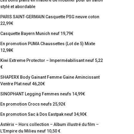
Les bons plans en matière de mobilier pour un salon
stylé et abordable
PARIS SAINT-GERMAIN Casquette PSG neuve coton
22,99€
Casquette Bayern Munich neuf 19,79€
En promotion PUMA Chaussettes (Lot de 5) Mixte
12,98€
Kiwi Extreme Protector – Imperméabilisant neuf 5,22
€
SHAPERX Body Gainant Femme Gaine Amincissant
Ventre Plat neuf 46,20€
SINOPHANT Legging Femmes neufs 14,99€
En promotion Crocs neufs 25,92€
En promotion Sac à Dos Eastpak neuf 34,90€
Astérix – Hors collection – Album illustré du film –
L’Empire du Milieu neuf 10,50 €