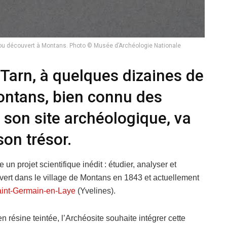
ijou découvert à Montans. Photo © Musée d’Archéologie Nationale
r Tarn, à quelques dizaines de
ontans, bien connu des
 son site archéologique, va
son trésor.
un projet scientifique inédit : étudier, analyser et
ert dans le village de Montans en 1843 et actuellement
aint-Germain-en-Laye
(Yvelines).
en résine teintée, l’Archéosite souhaite intégrer cette