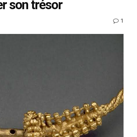
r son trésor
1