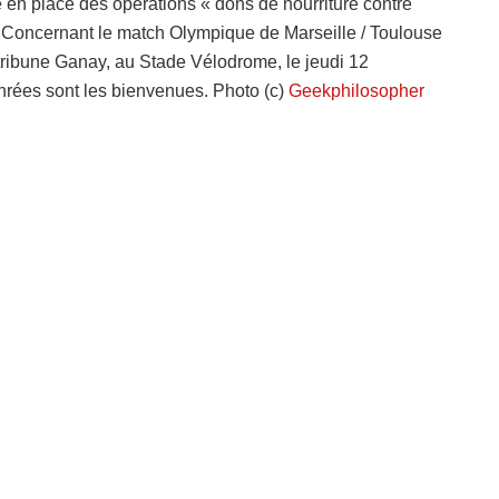
e en place des opérations « dons de nourriture contre
. Concernant le match Olympique de Marseille / Toulouse
 tribune Ganay, au Stade Vélodrome, le jeudi 12
nrées sont les bienvenues. Photo (c)
Geekphilosopher