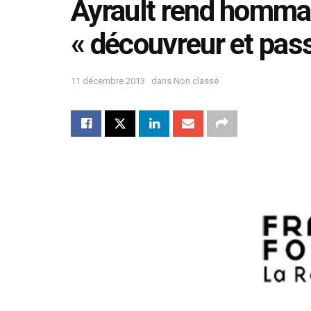
Ayrault rend homma
« découvreur et pas
11 décembre 2013
dans
Non classé