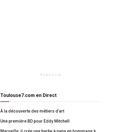
Publicité
Toulouse7.com en Direct
À la découverte des métiers d’art
Une première BD pour Eddy Mitchell
Marseille, il crée une barbe à papa en hommage à