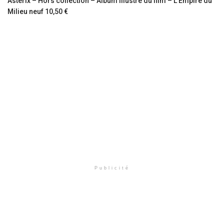
Astérix – Hors collection – Album illustré du film – L’Empire du
Milieu neuf 10,50 €
Publicité